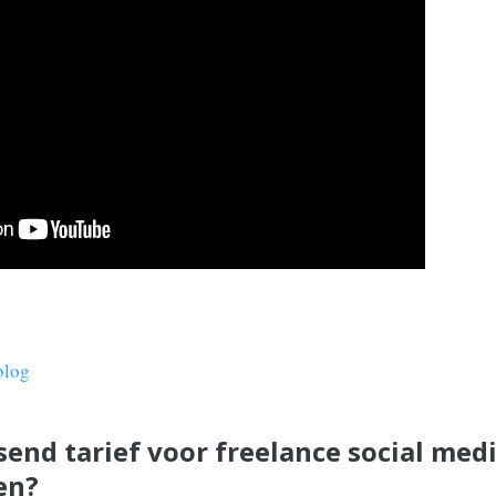
blog
send tarief voor freelance social med
en?