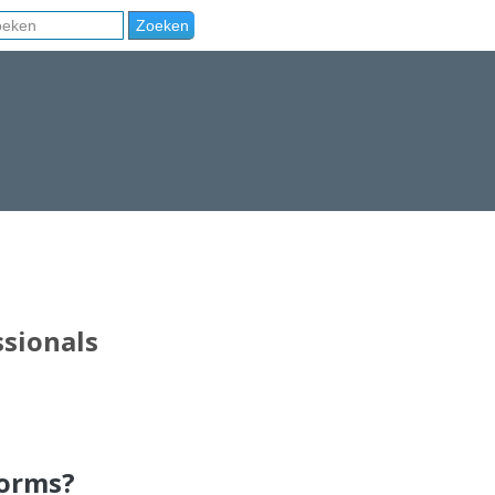
sionals
forms?