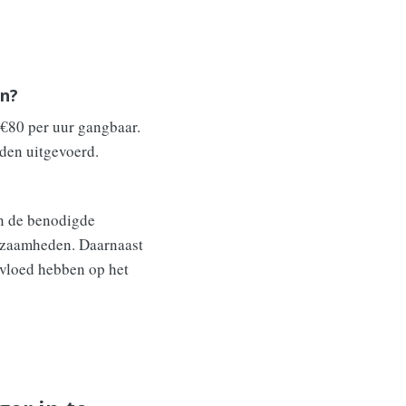
en?
 €80 per uur gangbaar.
rden uitgevoerd.
en de benodigde
erkzaamheden. Daarnaast
nvloed hebben op het